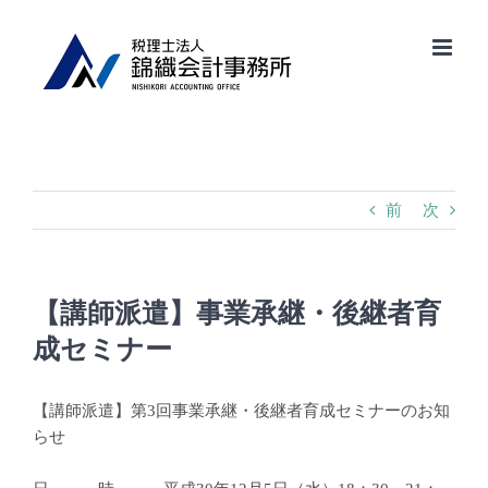
Skip
to
content
前
次
【講師派遣】事業承継・後継者育
成セミナー
【講師派遣】第3回事業承継・後継者育成セミナーのお知
らせ