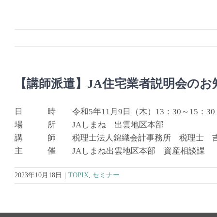
Skip
to
content
【講師派遣】JA住宅業者説明会のお
日 時 令和5年11月9日（木）13：30～15：30
場 所 JAしまね 出雲地区本部
講 師 税理士法人錦織会計事務所 税理士 
主 催 JAしまね出雲地区本部 資産相談課
2023年10月18日
|
TOPIX
,
セミナー