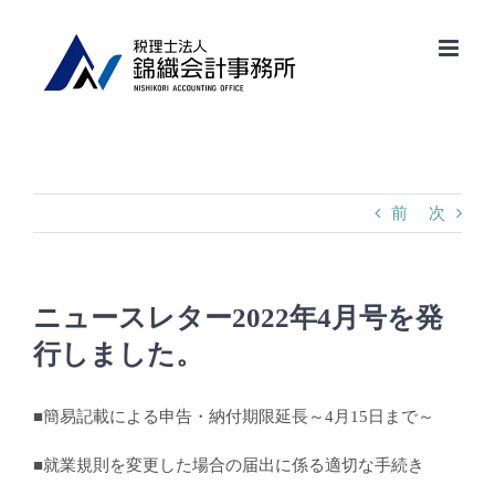
Skip
to
content
前
次
ニュースレター2022年4月号を発
行しました。
■簡易記載による申告・納付期限延長～4月15日まで～
■就業規則を変更した場合の届出に係る適切な手続き