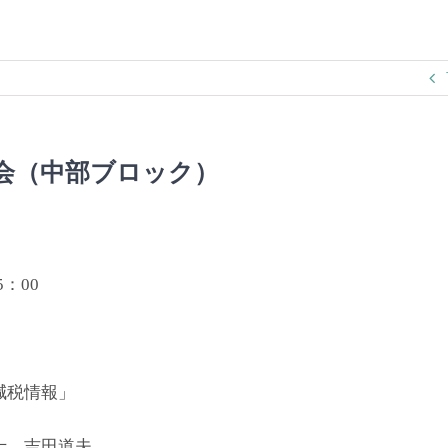
会（中部ブロック）
：00
減税情報」
 吉田道夫