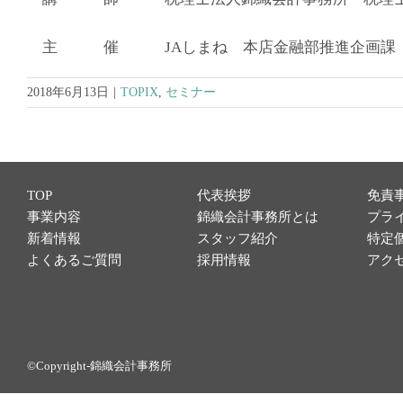
主 催 JAしまね 本店金融部推進企画課
2018年6月13日
|
TOPIX
,
セミナー
TOP
代表挨拶
免責
事業内容
錦織会計事務所とは
プラ
新着情報
スタッフ紹介
特定
よくあるご質問
採用情報
アク
©Copyright-錦織会計事務所