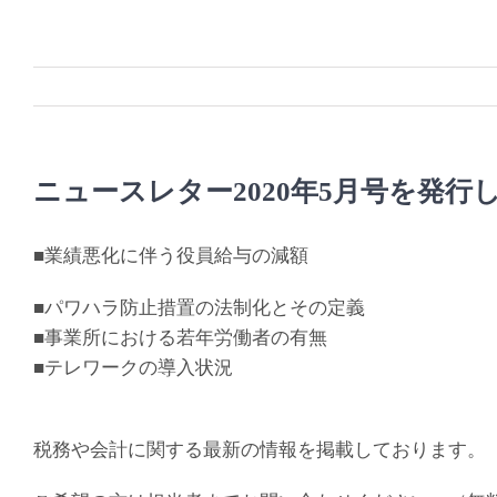
Skip
to
content
ニュースレター2020年5月号を発行
■業績悪化に伴う役員給与の減額
■パワハラ防止措置の法制化とその定義
■事業所における若年労働者の有無
■テレワークの導入状況
税務や会計に関する最新の情報を掲載しております。