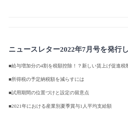
Skip
to
content
ニュースレター2022年7月号を発行
■給与増加分の4割を税額控除！？新しい賃上げ促進税
■所得税の予定納税額を減らすには
■試用期間の位置づけと設定の留意点
■2021年における産業別夏季賞与1人平均支給額