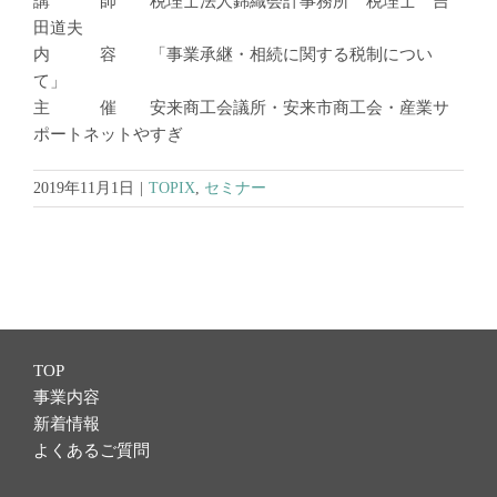
講 師 税理士法人錦織会計事務所 税理士 吉
田道夫
内 容 「事業承継・相続に関する税制につい
て」
主 催 安来商工会議所・安来市商工会・産業サ
ポートネットやすぎ
2019年11月1日
|
TOPIX
,
セミナー
TOP
事業内容
新着情報
よくあるご質問