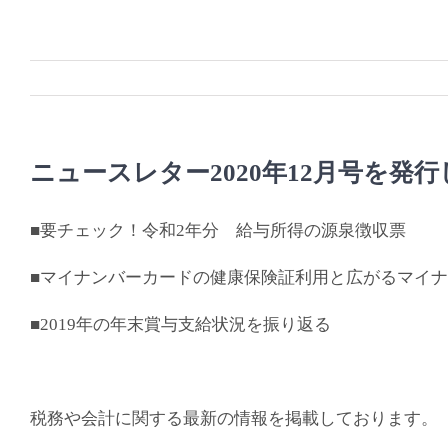
Skip
to
content
ニュースレター2020年12月号を発
■要チェック！令和2年分 給与所得の源泉徴収票
■マイナンバーカードの健康保険証利用と広がるマイ
■2019年の年末賞与支給状況を振り返る
税務や会計に関する最新の情報を掲載しております。