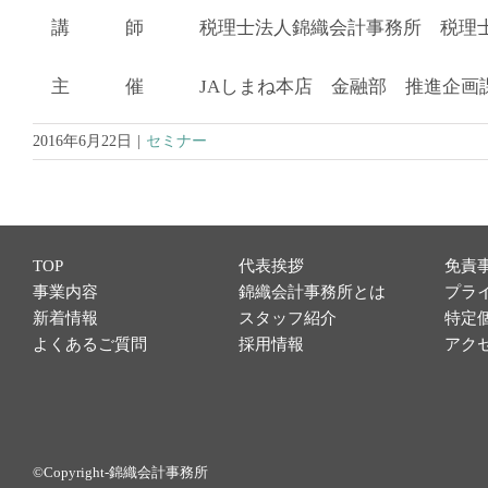
講 師 税理士法人錦織会計事務所 税理士
主 催 JAしまね本店 金融部 推進企画
2016年6月22日
|
セミナー
TOP
代表挨拶
免責
事業内容
錦織会計事務所とは
プラ
新着情報
スタッフ紹介
特定
よくあるご質問
採用情報
アク
©Copyright-錦織会計事務所