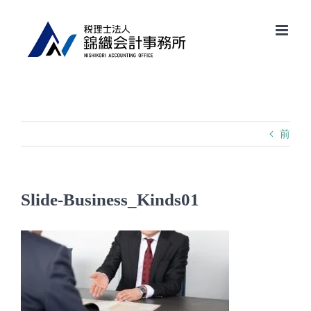
Skip
to
content
前
Slide-Business_Kinds01