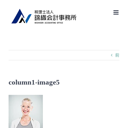
Skip
to
content
前
column1-image5