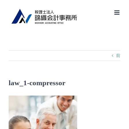
Skip
to
content
前
law_1-compressor