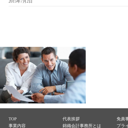
2015年7月2日
TOP
代表挨拶
免責
事業内容
錦織会計事務所とは
プラ