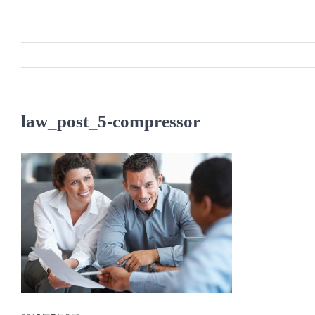
Skip
to
content
law_post_5-compressor